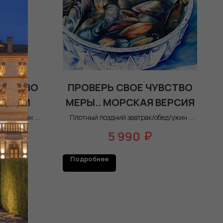
ЧУВСТВО
ПРОВЕРЬ СВОЕ ЧУВСТВО
 ИКРОЙ
МЕРЫ.. МОРСКАЯ ВЕРСИЯ
обед/ужин .
Плотный поздний завтрак/обед/ужин .
00 наш шеф
Ежедневно с 14:00 до 22:00 наш шеф
объяснит и
подаст вам горячее, все объяснит и
₽
₽
5 990
на 2 персоны
расскажет. Сет рассчитан на 2 часа.
Подробнее