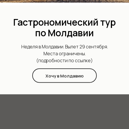
Гастрономический тур
по Молдавии
Наши контакты
Неделя в Молдавии. Вылет 29 сентября.
Места ограничены.
(подробности по ссылке)
Хочу в Молдавию