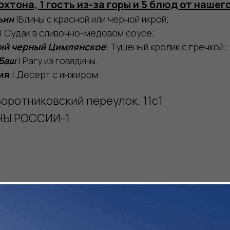
хтона, 1 гость из-за горы и 5 блюд от нашег
ьин
|Блины с красной или черной икрой;
| Судак в сливочно-медовом соусе;
ий черный Цимлянское
| Тушеный кролик с гречкой;
Баш
| Рагу из говядины.
ия
| Десерт с инжиром
Воротниковский переулок, 11с1
НЫ РОССИИ-1