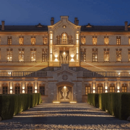
ОВЕРЬ СВОЕ ЧУВСТВО
ПРОВЕРЬ СВОЕ 
РЫ.. ПТИЧИЙ РЫНОК
МЕРЫ.. ИГРА С
ный поздний завтрак/обед/ужин .
Плотный поздний завтрак/
невно с 14:00 до 22:00 наш шеф
Ежедневно с 14:00 до 22:
аст вам горячее, все объяснит и
подаст вам горячее, все 
₽
4 500
21 900
скажет. Сет рассчитан на 2 часа.
расскажет. Сет рассчитан 
робнее
Подробнее