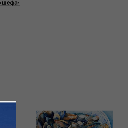
о шефа: