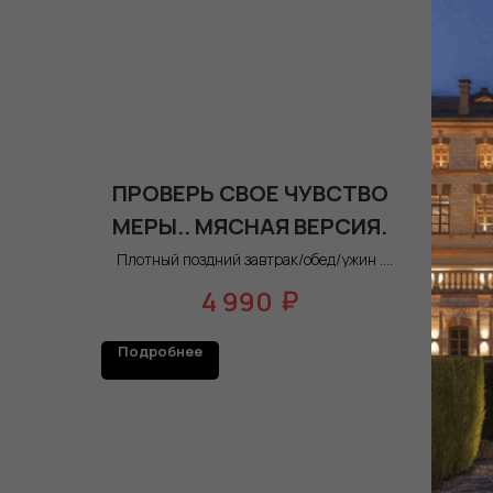
ПРОВЕРЬ СВОЕ ЧУВСТВО
ПР
МЕРЫ.. МЯСНАЯ ВЕРСИЯ.
МЕ
Плотный поздний завтрак/обед/ужин .
Плот
Ежедневно с 14:00 до 22:00 наш шеф
Ежед
подаст вам горячее, все объяснит и
под
₽
4 990
расскажет. Сет рассчитан на 2 часа.
рас
Подробнее
Под