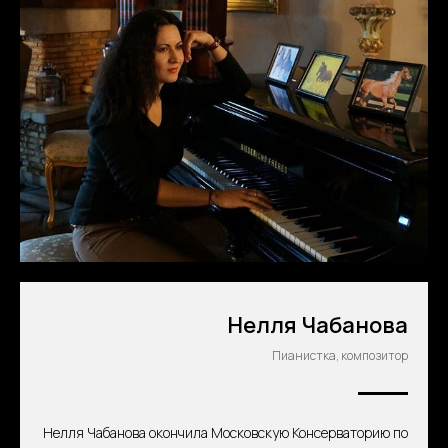
Нелля Чабанова
Пианистка, композитор
Нелля Чабанова окончила Московскую Консерваторию по