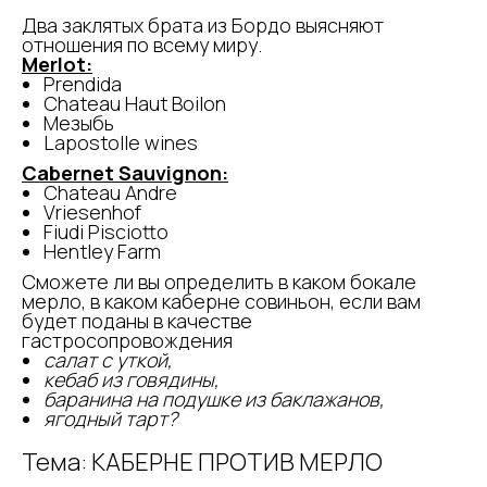
Два заклятых брата из Бордо выясняют
отношения по всему миру.
Merlot:
Prendida
Chateau Haut Boilon
Мезыбь
Lapostolle wines
Cabernet Sauvignon:
Chateau Andre
Vriesenhof
Fiudi Pisciotto
Hentley Farm
Сможете ли вы определить в каком бокале
мерло, в каком каберне совиньон, если вам
будет поданы в качестве
гастросопровождения
салат с уткой,
кебаб из говядины,
баранина на подушке из баклажанов,
ягодный тарт?
Тема: КАБЕРНЕ ПРОТИВ МЕРЛО