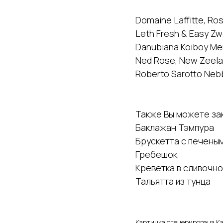
Domaine Laffitte, Ro
Leth Fresh & Easy Zwe
Danubiana Koiboy Mer
Ned Rose, New Zeel
Roberto Sarotto Nebb
Также Вы можете зак
Баклажан Тэмпура
Брускетта с печены
Гребешок
Креветка в сливочн
Тальятта из тунца
Картинка сгенерирована Ка