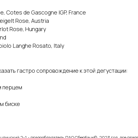
se, Cotes de Gascogne IGP, France
igelt Rose, Austria
lot Rose, Hungary
and
iolo Langhe Rosato, Italy
азать гастро сопровождение к этой дегустации:
м перцем
ом биске
ндинский 2-1 - правообладатель ПАО СберБанк©, 2023 год, все пра