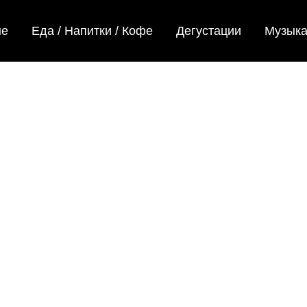
не
Еда / Напитки / Кофе
Дегустации
Музык