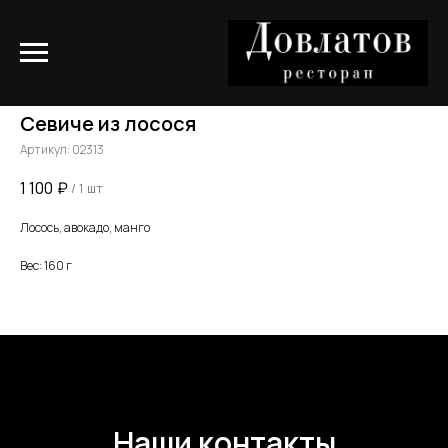
Севиче из лосося
Артикул:
02313
1 100
₽
/
1 шт
Лосось, авокадо, манго
Вес: 160 г
Наши контакты