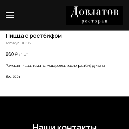
Пицца с ростбифом
Артикул:
00613
860
₽
/
1 шт
Римская пицца, томаты, моцарелла, масло, ростбиф руккола
Вес: 525 г
Наши контакты