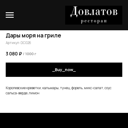
Дары моря на гриле
Артикул:
DC02б
3 080
₽
/
1000 г
_Buy_now_
Королевские креветки, кальмары, тунец, форель, микс-салат, соус
сальса-верде, лимон