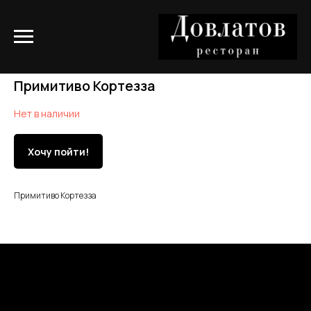
Примитиво Кортезза
Нет в наличии
Хочу пойти!
Примитиво Кортезза