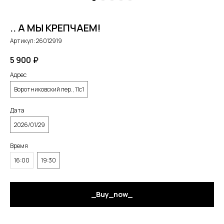
.. А МЫ КРЕПЧАЕМ!
Артикул:
26012919
5 900
₽
Адрес
Воротниковский пер., 11с1
Дата
2026/01/29
Время
16:00
19:30
_Buy_now_