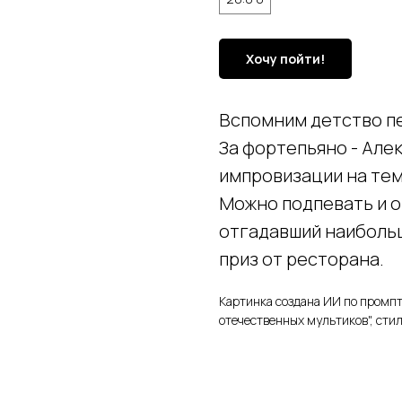
Хочу пойти!
Вспомним детство пе
За фортепьяно - Але
импровизации на те
Можно подпевать и о
отгадавший наиболь
приз от ресторана.
Картинка создана ИИ по промп
отечественных мультиков", стил