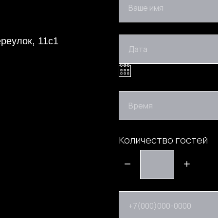
Ваше имя
реулок, 11с1
Дата
Время
Количество гостей
+7(000)000-0000