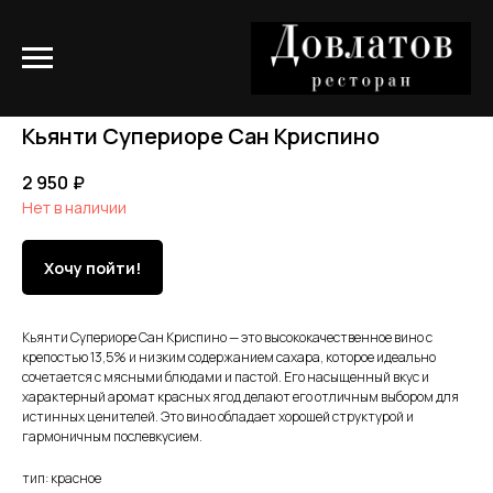
Кьянти Супериоре Сан Криспино
2 950
₽
Нет в наличии
Хочу пойти!
Кьянти Супериоре Сан Криспино — это высококачественное вино с
крепостью 13,5% и низким содержанием сахара, которое идеально
сочетается с мясными блюдами и пастой. Его насыщенный вкус и
характерный аромат красных ягод делают его отличным выбором для
истинных ценителей. Это вино обладает хорошей структурой и
гармоничным послевкусием.
тип: красное