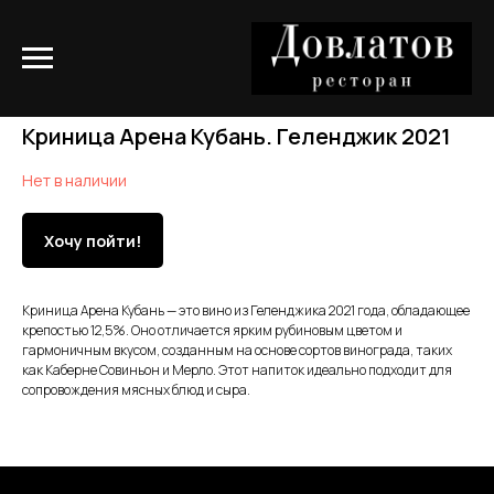
Криница Арена Кубань. Геленджик 2021
Нет в наличии
Хочу пойти!
Криница Арена Кубань — это вино из Геленджика 2021 года, обладающее
крепостью 12,5%. Оно отличается ярким рубиновым цветом и
гармоничным вкусом, созданным на основе сортов винограда, таких
как Каберне Совиньон и Мерло. Этот напиток идеально подходит для
сопровождения мясных блюд и сыра.