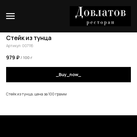
Стейк из тунца
Артикул:
00711б
979
₽
/
100 г
_Buy_now_
Стейк из тунца, цена за 100 грамм