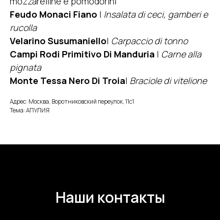
mozzarelline e pomodorini
Feudo Monaci Fiano
|
Insalata di ceci, gamberi e
rucolla
Velarino Susumaniello
|
Carpaccio di tonno
Campi Rodi Primitivo Di Manduria
|
Carne alla
pignata
Monte Tessa Nero Di Troia
|
Braciole di vitelione
Адрес: Москва, Воротниковский переулок, 11с1
Тема: АПУЛИЯ
Наши контакты