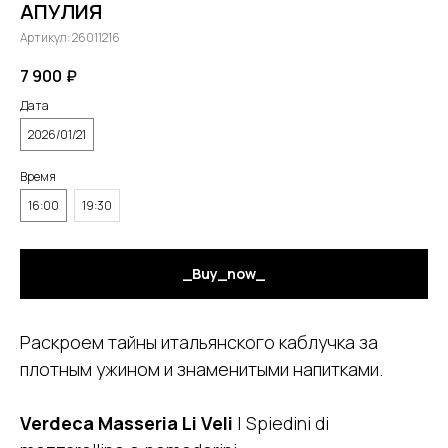
АПУЛИЯ
Артикул:
26011216
7 900
₽
Дата
2026/01/21
Время
16:00
19:30
_Buy_now_
Раскроем тайны итальянского каблучка за
плотным ужином и знаменитыми напитками.
Verdeca Masseria Li Veli
| Spiedini di