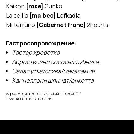
Kaiken
[rose]
Gunko
La ceilla
[malbec]
Lefkadia
Mi terruno
[Cabernet franc]
2hearts
Гастросопровождение:
Тартар креветка
Арростичини лосось/клубника
Салат утка/слива/макадамия
Каннеллони шпинат/рикотта
Адрес: Москва, Воротниковский переулок, 11с1
Тема: АРГЕНТИНА-РОССИЯ