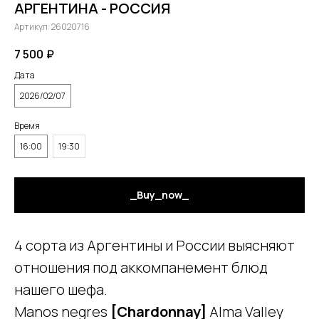
АРГЕНТИНА - РОССИЯ
Артикул:
26020716
7 500
₽
Дата
2026/02/07
Время
16:00
19:30
_Buy_now_
4 сорта из Аргентины и России выясняют
отношения под аккомпанемент блюд
нашего шефа.
Manos negres
[Chardonnay]
Alma Valley