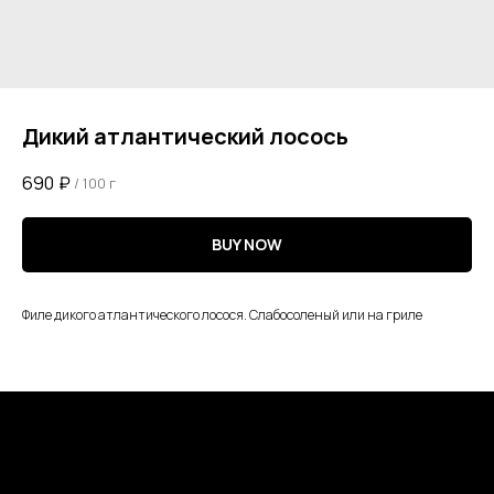
Дикий атлантический лосось
690
₽
/
100 г
BUY NOW
Филе дикого атлантического лосося. Слабосоленый или на гриле